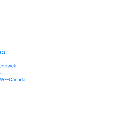
ats
hkegowuk
s
 WWF-Canada