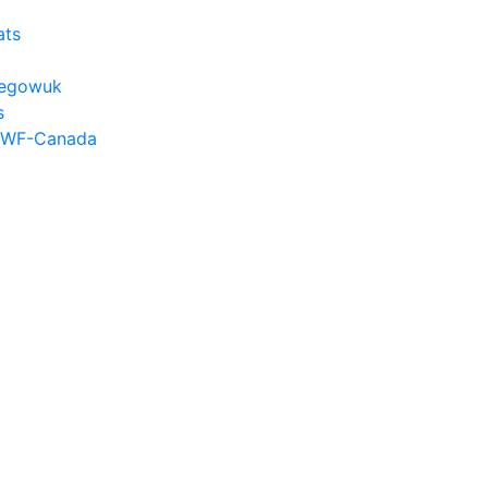
ats
hkegowuk
s
 WWF-Canada