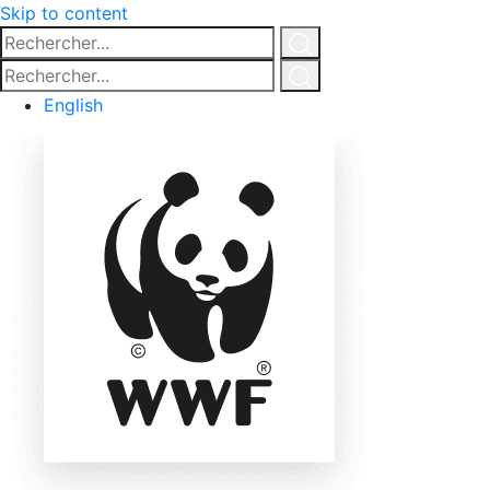
Skip to content
Rechercher...
Click
Rechercher...
for
Click
English
search
for
search