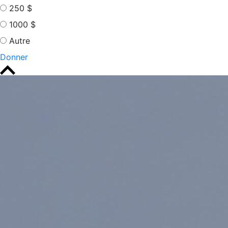
250 $
1000 $
Autre
Donner