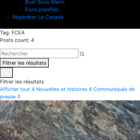
Bruit Sous-Marin
Dons planifiés
Régénérer Le Canada
Tag: FCEA
Posts count: 4
Filtrer les résultats
Filtrer les résultats
Afficher tout
4
Nouvelles et histoires
4
Communiqués de
presse
0