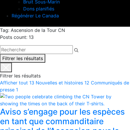
Bruit Sous-Marin
Dons planifiés
Régénérer Le Canada
Tag: Ascension de la Tour CN
Posts count: 13
Filtrer les résultats
Filtrer les résultats
Afficher tout
13
Nouvelles et histoires
12
Communiqués de
presse
1
Aviso s’engage pour les espèces
en tant que commanditaire