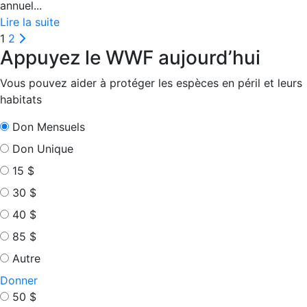
annuel...
Lire la suite
Posts
Prochain
1
2
Appuyez le WWF aujourd’hui
pagination
Vous pouvez aider à protéger les espèces en péril et leurs
habitats
Don Mensuels
Don Unique
15 $
30 $
40 $
85 $
Autre
Donner
50 $