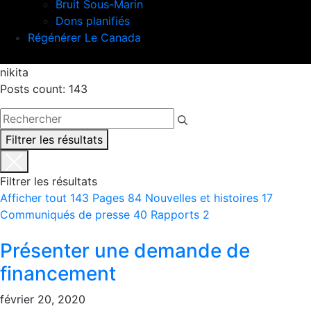
Bruit Sous-Marin
Dons planifiés
Régénérer Le Canada
nikita
Posts count: 143
Filtrer les résultats
Filtrer les résultats
Afficher tout
143
Pages
84
Nouvelles et histoires
17
Communiqués de presse
40
Rapports
2
Présenter une demande de
financement
février 20, 2020