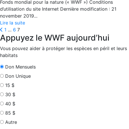
Fonds mondial pour la nature (« WWF ») Conditions
d’utilisation du site Internet Dernière modification : 21
november 2019...
Lire la suite
Posts
Prev
1
…
6
7
Appuyez le WWF aujourd’hui
pagination
Vous pouvez aider à protéger les espèces en péril et leurs
habitats
Don Mensuels
Don Unique
15 $
30 $
40 $
85 $
Autre