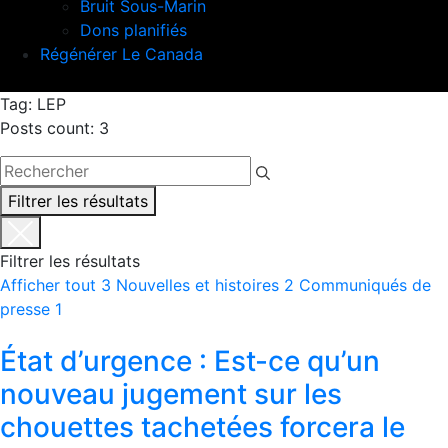
Bruit Sous-Marin
Dons planifiés
Régénérer Le Canada
Tag: LEP
Posts count: 3
Filtrer les résultats
Filtrer les résultats
Afficher tout
3
Nouvelles et histoires
2
Communiqués de
presse
1
État d’urgence : Est-ce qu’un
nouveau jugement sur les
chouettes tachetées forcera le