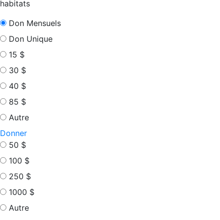
habitats
Don Mensuels
Don Unique
15 $
30 $
40 $
85 $
Autre
Donner
50 $
100 $
250 $
1000 $
Autre