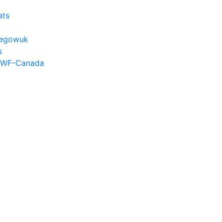
ats
hkegowuk
s
 WWF-Canada