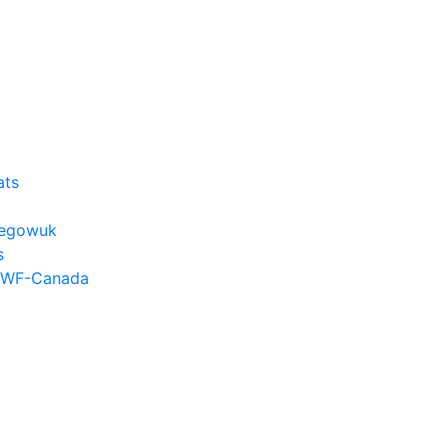
ats
hkegowuk
s
 WWF-Canada