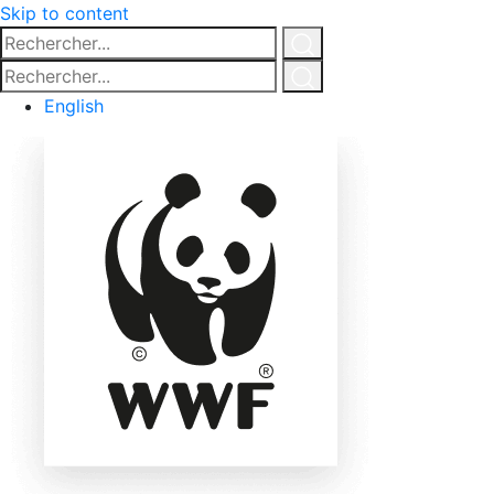
Skip to content
Rechercher...
Click
Rechercher...
for
Click
English
search
for
search