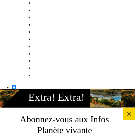
Facebook
Instagram
Extra! Extra!
Twitter
Linkedin
Youtube
Abonnez-vous aux Infos
© Le WWF détient des droits d’auteur sur l’ensemble des
Planète vivante