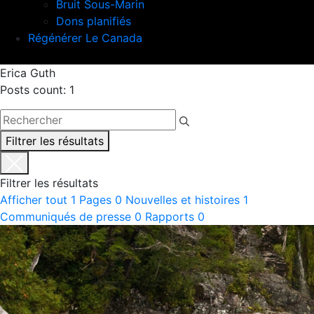
Bruit Sous-Marin
Dons planifiés
Régénérer Le Canada
Erica Guth
Posts count: 1
Filtrer les résultats
Filtrer les résultats
Afficher tout
1
Pages
0
Nouvelles et histoires
1
Communiqués de presse
0
Rapports
0