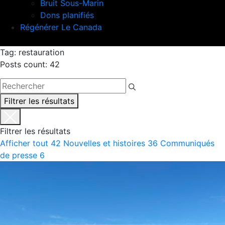
Bruit Sous-Marin
Dons planifiés
Régénérer Le Canada
Tag: restauration
Posts count: 42
Filtrer les résultats
Filtrer les résultats
Afficher tout
42
Nouvelles et histoires
36
Communiqués
de presse
6