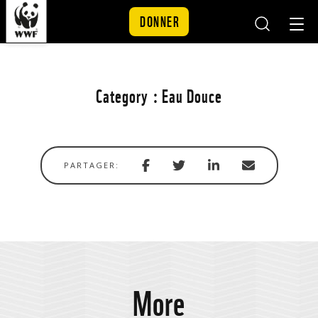
DONNER
Mobile
Mobil
Search
Nav
Skip to content
Category :
Eau Douce
Share
Share
Share
Share
PARTAGER:
with
via
via
in
Facebook
Twitter
Linkedin
email
More