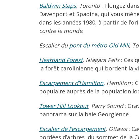
Baldwin Steps
, Toronto
: Plongez dans
Davenport et Spadina, qui vous mène
dans les années 1980, à partir de l’or
contre le monde
.
Escalier du
pont du métro Old Mill
, T
Heartland Forest
, Niagara Falls
: Ces q
la forêt carolinienne qui bordent la vi
Escarpement d’Hamilton
, Hamilton
: C
populaire auprès de la population loc
Tower Hill Lookout
, Parry Sound
: Gra
panorama sur la baie Georgienne.
Escalier de l’escarpement
, Ottawa
: Ca
bordées d’arbres, du sommet de la Col