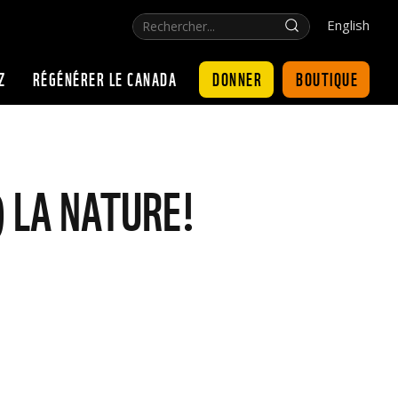
Rechercher...
Click
English
for
search
DONNER
BOUTIQUE
Z
RÉGÉNÉRER LE CANADA
) LA NATURE!