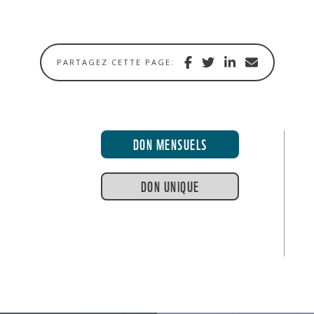
Share
Share
Share
Share
PARTAGEZ CETTE PAGE:
with
via
via
in
Facebook
Twitter
Linkedin
email
DON MENSUELS
DON UNIQUE