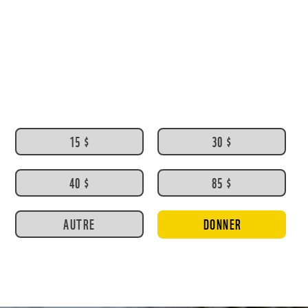
15 $
30 $
40 $
85 $
AUTRE
DONNER