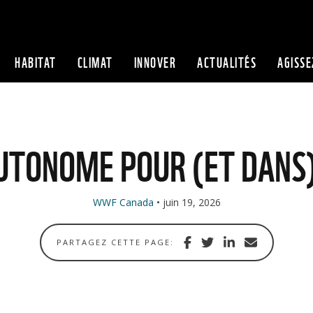
HABITAT
CLIMAT
INNOVER
ACTUALITÉS
AGISSE
Skip to content
UTONOME POUR (ET DANS
WWF Canada
juin 19, 2026
Share
Share
Share
Share
PARTAGEZ CETTE PAGE:
with
via
via
in
Facebook
Twitter
Linkedin
email