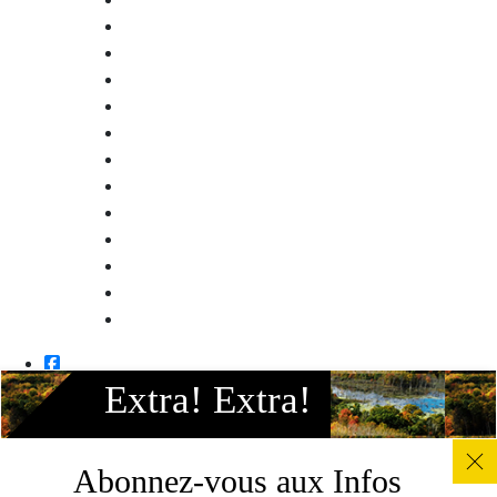
Facebook
Instagram
Extra! Extra!
Twitter
Linkedin
Youtube
Abonnez-vous aux Infos