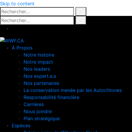
Skip to content
Rechercher...
Click
Rechercher...
for
Click
search
for
search
À Propos
Notre histoire
Notre impact
Nos leaders
Nos expert.e.s
Nos partenaires
La conservation menée par les Autochtones
Responsabilité financière
Carrières
Nous joindre
Plan stratégique
Espèces