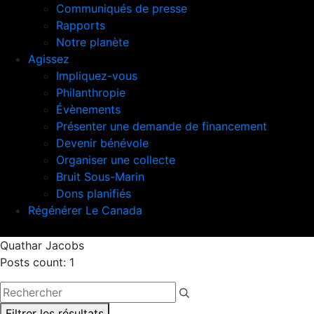
Communiqués de presse
Rapports
Notre planète
Agissez
Impliquez-vous
Philanthropie
Évènements
Présenter une demande de financement
Devenir bénévole
Organiser une collecte
Bruit Sous-Marin
Dons planifiés
Régénérer Le Canada
Quathar Jacobs
Posts count: 1
Filtrer les résultats